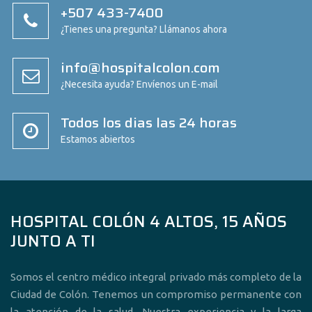
+507 433-7400
¿Tienes una pregunta? Llámanos ahora
info@hospitalcolon.com
¿Necesita ayuda? Envíenos un E-mail
Todos los dias las 24 horas
Estamos abiertos
HOSPITAL COLÓN 4 ALTOS, 15 AÑOS
JUNTO A TI
Somos el centro médico integral privado más completo de la
Ciudad de Colón. Tenemos un compromiso permanente con
la atención de la salud. Nuestra experiencia y la larga