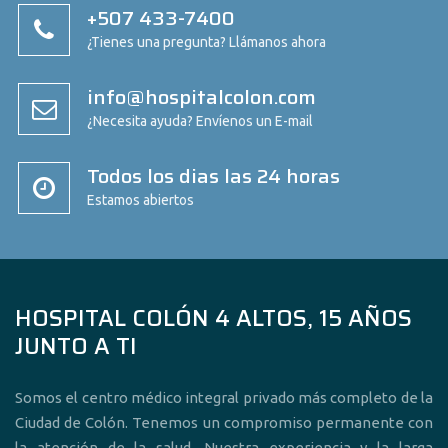
+507 433-7400
¿Tienes una pregunta? Llámanos ahora
info@hospitalcolon.com
¿Necesita ayuda? Envíenos un E-mail
Todos los dias las 24 horas
Estamos abiertos
HOSPITAL COLÓN 4 ALTOS, 15 AÑOS
JUNTO A TI
Somos el centro médico integral privado más completo de la
Ciudad de Colón. Tenemos un compromiso permanente con
la atención de la salud. Nuestra experiencia y la larga